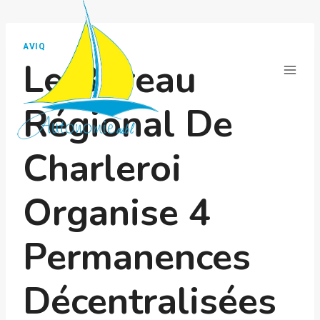
Aller
au
contenu
AVIQ
Le Bureau
Régional De
Charleroi
Organise 4
Permanences
Décentralisées