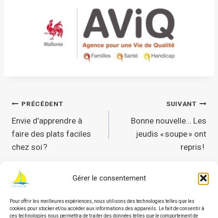
Navigation
PRÉCÉDENT
SUIVANT
Envie d’apprendre à
Bonne nouvelle… Les
de
faire des plats faciles
jeudis « soupe » ont
chez soi ?
repris !
l’article
Gérer le consentement
Pour offrir les meilleures expériences, nous utilisons des technologies telles que les
© 2026 Asbl Autonomie | Service
cookies pour stocker et/ou accéder aux informations des appareils. Le fait de consentir à
d'accompagnement des personnes en situation de
ces technologies nous permettra de traiter des données telles que le comportement de