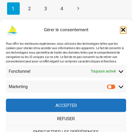
Navigation
Page
1
2
3
4
suivante
de
Gérer le consentement
page
Pour offrir les meilleures expériences, nous utilisons des technologies telles que les
© 2026 Asbl Autonomie | Service
cookies pour stocker et/ou accéder aux informations des appareils. Le fait de consentir à
d'accompagnement des personnes en situation de
ces technologies nous permettra de traiter des données telles que le comportement de
navigation ou les ID uniques sur ce site. Le fait de ne pas consentir ou de retirer son
handicap en Wallonie
consentement peut avoir un effet négatif sur certaines caractéristiques et fonctions.
Fonctionnel
Toujours activé
Asbl agréée, financée et soutenue par
Marketing
Market
ACCEPTER
REFUSER
Site géré par Auxilium-Secretariat
ENREGISTRER LES PRÉFÉRENCES