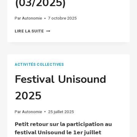
(03/2025)
Par
Autonomie
7 octobre 2025
JOURNAL
LIRE LA SUITE
TRIMESTRIEL
(03/2025)
ACTIVITÉS COLLECTIVES
Festival Unisound
2025
Par
Autonomie
25 juillet 2025
𝗣𝗲𝘁𝗶𝘁 𝗿𝗲𝘁𝗼𝘂𝗿 𝘀𝘂𝗿 𝗹𝗮 𝗽𝗮𝗿𝘁𝗶𝗰𝗶𝗽𝗮𝘁𝗶𝗼𝗻 𝗮𝘂
𝗳𝗲𝘀𝘁𝗶𝘃𝗮𝗹 𝗨𝗻𝗶𝘀𝗼𝘂𝗻𝗱 𝗹𝗲 𝟭𝗲𝗿 𝗷𝘂𝗶𝗹𝗹𝗲𝘁