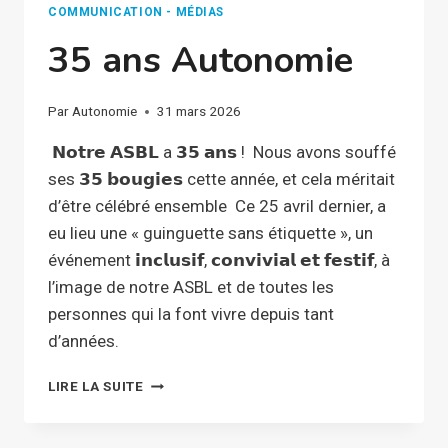
COMMUNICATION - MÉDIAS
35 ans Autonomie
Par
Autonomie
31 mars 2026
𝗡𝗼𝘁𝗿𝗲 𝗔𝗦𝗕𝗟 a 𝟯𝟱 𝗮𝗻𝘀 ! Nous avons souffé
ses 𝟯𝟱 𝗯𝗼𝘂𝗴𝗶𝗲𝘀 cette année, et cela méritait
d’être célébré ensemble Ce 25 avril dernier, a
eu lieu une « guinguette sans étiquette », un
événement 𝗶𝗻𝗰𝗹𝘂𝘀𝗶𝗳, 𝗰𝗼𝗻𝘃𝗶𝘃𝗶𝗮𝗹 𝗲𝘁 𝗳𝗲𝘀𝘁𝗶𝗳, à
l’image de notre ASBL et de toutes les
personnes qui la font vivre depuis tant
d’années.
35
LIRE LA SUITE
ANS
AUTONOMIE