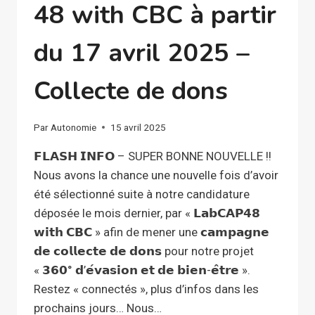
48 with CBC à partir
du 17 avril 2025 –
Collecte de dons
Par
Autonomie
15 avril 2025
𝗙𝗟𝗔𝗦𝗛 𝗜𝗡𝗙𝗢 – SUPER BONNE NOUVELLE !!
Nous avons la chance une nouvelle fois d’avoir
été sélectionné suite à notre candidature
déposée le mois dernier, par « 𝗟𝗮𝗯𝗖𝗔𝗣𝟰𝟴
𝘄𝗶𝘁𝗵 𝗖𝗕𝗖 » afin de mener une 𝗰𝗮𝗺𝗽𝗮𝗴𝗻𝗲
𝗱𝗲 𝗰𝗼𝗹𝗹𝗲𝗰𝘁𝗲 𝗱𝗲 𝗱𝗼𝗻𝘀 pour notre projet
« 𝟯𝟲𝟬° 𝗱’𝗲́𝘃𝗮𝘀𝗶𝗼𝗻 𝗲𝘁 𝗱𝗲 𝗯𝗶𝗲𝗻-𝗲̂𝘁𝗿𝗲 ».
Restez « connectés », plus d’infos dans les
prochains jours… Nous…