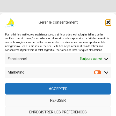
Gérer le consentement
Pour offrir les meilleures expériences, nous utilisons des technologies telles que les
© 2026 Asbl Autonomie | Service
cookies pour stocker et/ou accéder aux informations des appareils. Le fait de consentir à
d'accompagnement des personnes en situation de
ces technologies nous permettra de traiter des données telles que le comportement de
navigation ou les ID uniques sur ce site. Le fait de ne pas consentir ou de retirer son
handicap en Wallonie
consentement peut avoir un effet négatif sur certaines caractéristiques et fonctions.
Fonctionnel
Toujours activé
Asbl agréée, financée et soutenue par
Marketing
Market
ACCEPTER
REFUSER
Site géré par Auxilium-Secretariat
ENREGISTRER LES PRÉFÉRENCES