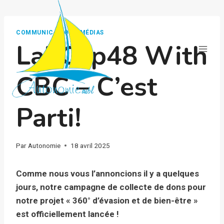
Aller
au
contenu
COMMUNICATION - MÉDIAS
LabCap48 With
CBC – C’est
Parti!
Par
Autonomie
18 avril 2025
Comme nous vous l’annoncions il y a quelques
jours, notre campagne de collecte de dons pour
notre projet « 360° d’évasion et de bien-être »
est officiellement lancée !