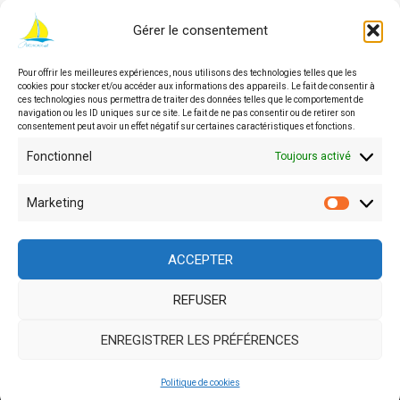
Gérer le consentement
Pour offrir les meilleures expériences, nous utilisons des technologies telles que les
© 2026 Asbl Autonomie | Service
cookies pour stocker et/ou accéder aux informations des appareils. Le fait de consentir à
d'accompagnement des personnes en situation de
ces technologies nous permettra de traiter des données telles que le comportement de
navigation ou les ID uniques sur ce site. Le fait de ne pas consentir ou de retirer son
handicap en Wallonie
consentement peut avoir un effet négatif sur certaines caractéristiques et fonctions.
Fonctionnel
Toujours activé
Asbl agréée, financée et soutenue par
Marketing
Market
ACCEPTER
REFUSER
Site géré par Auxilium-Secretariat
ENREGISTRER LES PRÉFÉRENCES
Facebook
Instagram
Politique de cookies