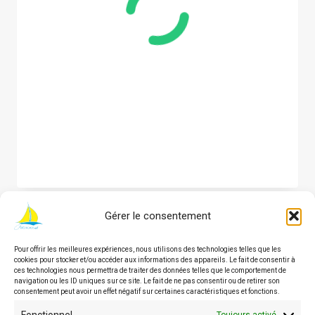
Gérer le consentement
Pour offrir les meilleures expériences, nous utilisons des technologies telles que les
© 2026 Asbl Autonomie | Service
cookies pour stocker et/ou accéder aux informations des appareils. Le fait de consentir à
d'accompagnement des personnes en situation de
ces technologies nous permettra de traiter des données telles que le comportement de
navigation ou les ID uniques sur ce site. Le fait de ne pas consentir ou de retirer son
handicap en Wallonie
consentement peut avoir un effet négatif sur certaines caractéristiques et fonctions.
Toujours activé