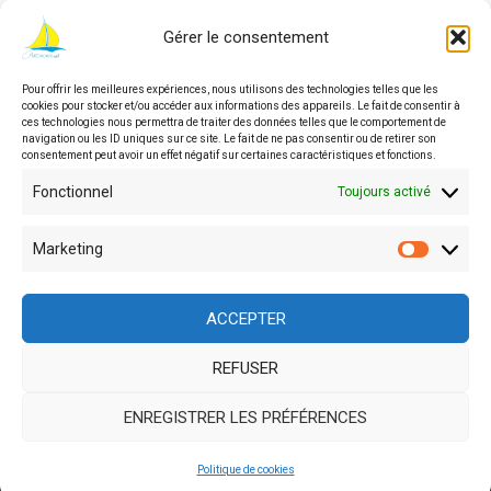
Gérer le consentement
Pour offrir les meilleures expériences, nous utilisons des technologies telles que les
© 2026 Asbl Autonomie | Service
cookies pour stocker et/ou accéder aux informations des appareils. Le fait de consentir à
d'accompagnement des personnes en situation de
ces technologies nous permettra de traiter des données telles que le comportement de
navigation ou les ID uniques sur ce site. Le fait de ne pas consentir ou de retirer son
handicap en Wallonie
consentement peut avoir un effet négatif sur certaines caractéristiques et fonctions.
Fonctionnel
Toujours activé
Asbl agréée, financée et soutenue par
Marketing
Market
ACCEPTER
REFUSER
Site géré par Auxilium-Secretariat
ENREGISTRER LES PRÉFÉRENCES
Facebook
Instagram
Politique de cookies